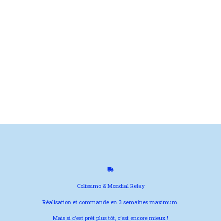
Colissimo & Mondial Relay
Réalisation et commande en 3 semaines maximum.
Mais si c’est prêt plus tôt, c’est encore mieux !