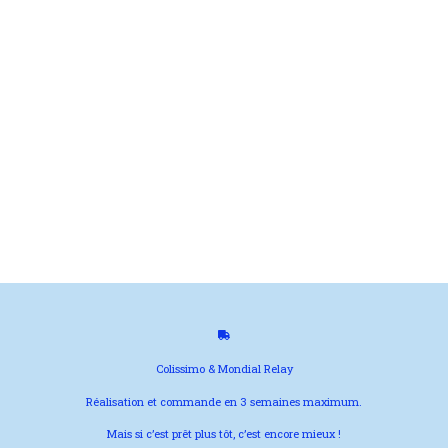
Colissimo & Mondial Relay
Réalisation et commande en 3 semaines maximum.
Mais si c’est prêt plus tôt, c’est encore mieux !